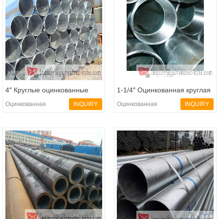
4″ Круглые оцинкованные
1-1/4″ Оцинкованная круглая
стальные трубы
стальная труба
Оцинкованная
INQUIRY
Оцинкованная
INQUIRY
БесшовнаяТруба
|
БесшовнаяТруба
|
Оцинкованные
Оцинкованные
Стальные Трубы
|
Стальные Трубы
|
Продукции
Продукции