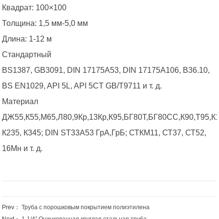
Квадрат: 100×100
Толщина: 1,5 мм-5,0 мм
Длина: 1-12 м
Стандартный
BS1387, GB3091, DIN 17175A53, DIN 17175A106, B36.10,
BS EN1029, API 5L, API 5CT GB/T9711 и т. д.
Материал
ДЖ55,К55,М65,Л80,9Кр,13Кр,К95,БГ80Т,БГ80СС,К90,Т95,К1
К235, К345; DIN ST33A53 ГрА,ГрБ; СТКМ11, СТ37, СТ52,
16Мн и т. д.
Prev：
Труба с порошковым покрытием полиэтилена
Next：
1-1/4″ Оцинкованная круглая стальная труба